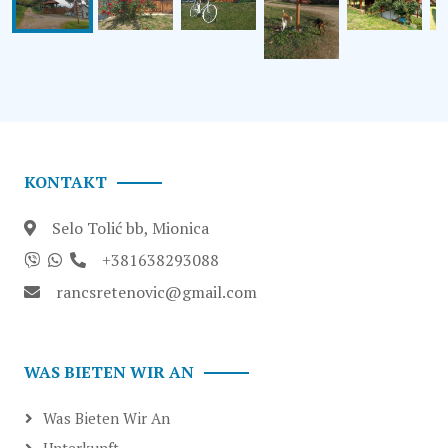
KONTAKT
Selo Tolić bb
,
Mionica
+381638293088
rancsretenovic@gmail.com
WAS BIETEN WIR AN
Was Bieten Wir An