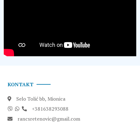
KONTAKT
Selo Tolić bb
,
Mionica
+381638293088
rancsretenovic@gmail.com