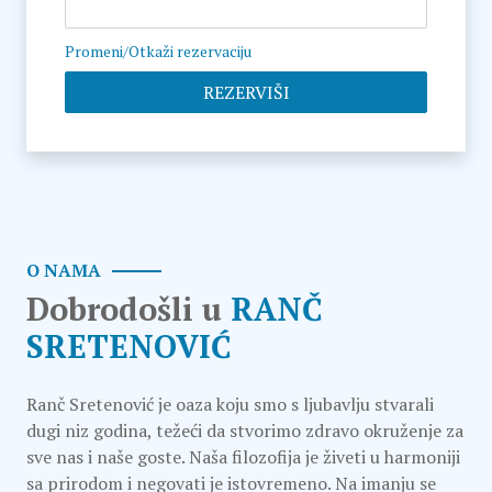
Promeni/Otkaži rezervaciju
REZERVIŠI
O NAMA
Dobrodošli u
RANČ
SRETENOVIĆ
Ranč Sretenović je oaza koju smo s ljubavlju stvarali
dugi niz godina, težeći da stvorimo zdravo okruženje za
sve nas i naše goste. Naša filozofija je živeti u harmoniji
sa prirodom i negovati je istovremeno. Na imanju se