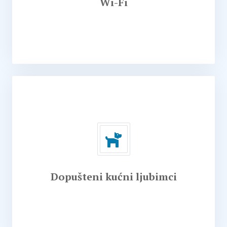
Wi-Fi
Ranča Sretenović gosti mogu posetiti Muzej
šume i uživati u kružnoj stazi za šetnju u dužini
od 2 km, koja dodatno upotpunjuje boravak u
prirodi
Dopušteni kućni ljubimci