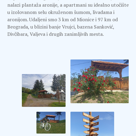
nalazi plantaža aronije, a apartmani su idealno utočište
u izolovanom selu okruženom šumom, livadama i
aronijom. Udaljeni smo 3 km od Mionice i 97 km od
Beograda, u blizini banje Vrujci, bazena Sanković,
Divčibara, Valjeva i drugih zanimljivih mesta.