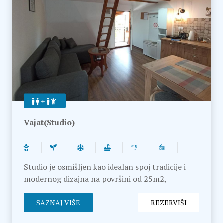
+
Vajat(Studio)
Studio je osmišljen kao idealan spoj tradicije i
modernog dizajna na površini od 25m2,
opremljen svim potrebnim savremenim kućnim
aparatima. U dnevnom boravku se nalazi udobna
SAZNAJ VIŠE
REZERVIŠI
ugaona garnitura koja se može rasklopiti i