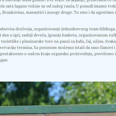
ola sata lagane vožnje su od našeg ranča. U ponudi imamo treki
 Brankovinu, manastiri i mnoge druge. Tu smo i da ugostimo na k
nodnevna druženja, organizovanje jednodnevnog team bildinga.
an u igri, sadnji drveća, igranju basketa, organizovanom ručku
ističke i planinarske ture na pauzi za kafu, čaj, užinu. Svaka 
rervaciju termina. Sa ponosom možemo istaći da smo članovi i
a postaknemo u našem kraju organsku proizvodnju, povežemo z
ragan