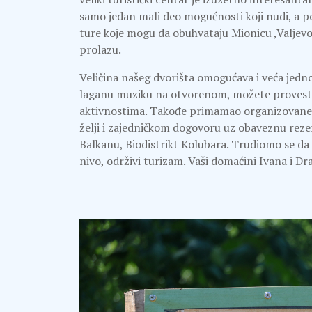
samo jedan mali deo mogućnosti koji nudi, a p
ture koje mogu da obuhvataju Mionicu ,Valjevo,
prolazu.
Veličina našeg dvorišta omogućava i veća jed
laganu muziku na otvorenom, možete provesti d
aktivnostima. Takođe primamao organizovane tur
želji i zajedničkom dogovoru uz obaveznu reze
Balkanu, Biodistrikt Kolubara. Trudiomo se d
nivo, održivi turizam. Vaši domaćini Ivana i D