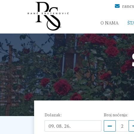
ranc
O NAMA
ŠT
Dolazak
:
Broj noćenja
: