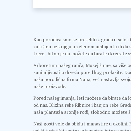
Kao porodica smo se preselili iz grada u selo i
za tišinu uz knjigu u zelenom ambijentu ili da s
treće...bitno je da možete da birate i kreirate 
Arboretum našeg ranča, Muzej šume, sa više od
zanimljivosti o drveću pored kog prolazite. Do
naša porodična firma Nana, već nastavlja svoj
naše proizvode.
Pored našeg imanja, leti možete da birate da 
od nas. Blizina reke Ribnice i kanjon reke Gra
naša plantaža aronije rodi, slobodno možete šet
Naši gosti vole da obiđu i manastire u okolini. 
veliki turistički centar je izuzetno interesanta