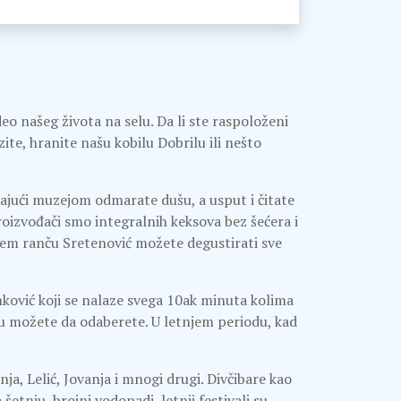
eo našeg života na selu. Da li ste raspoloženi
zite, hranite našu kobilu Dobrilu ili nešto
tajući muzejom odmarate dušu, a usput i čitate
roizvođači smo integralnih keksova bez šećera i
ašem ranču Sretenović možete degustirati sve
ković koji se nalaze svega 10ak minuta kolima
oju možete da odaberete. U letnjem periodu, kad
nja, Lelić, Jovanja i mnogi drugi. Divčibare kao
šetnju, brojni vodopadi, letnji festivali su