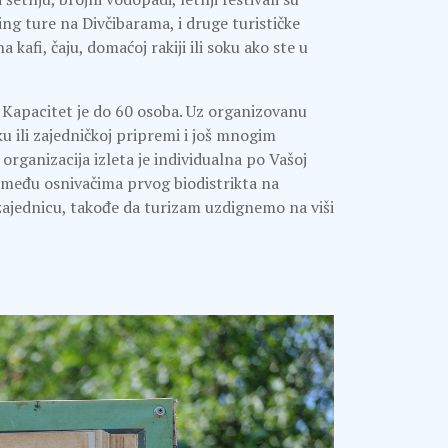
ng ture na Divčibarama, i druge turističke
afi, čaju, domaćoj rakiji ili soku ako ste u
 Kapacitet je do 60 osoba. Uz organizovanu
 ili zajedničkoj pripremi i još mnogim
organizacija izleta je individualna po Vašoj
 među osnivačima prvog biodistrikta na
ajednicu, takođe da turizam uzdignemo na viši