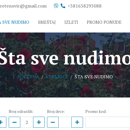
sretenovic@gmail.com
+381638293088
A SVE NUDIMO
SMEŠTAJ
IZLETI
PROMO PONUDE
Šta sve nudim
POČETNA
STRANICE
ŠTA SVE NUDIMO
Broj odraslih
:
Broj dece
:
Promo kod
: