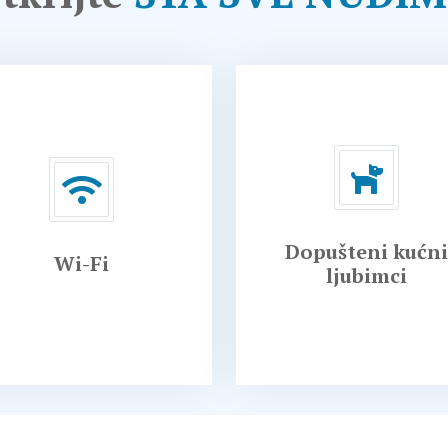
Dopušteni kućni
Wi-Fi
ljubimci