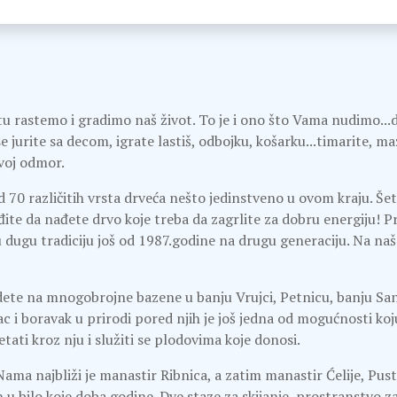
 tu rastemo i gradimo naš život. To je i ono što Vama nudimo...d
e jurite sa decom, igrate lastiš, odbojku, košarku...timarite, ma
svoj odmor.
 70 različitih vrsta drveća nešto jedinstveno u ovom kraju. Še
đite da nađete drvo koje treba da zagrlite za dobru energiju! P
u dugu tradiciju još od 1987.godine na drugu generaciju. Na n
idete na mnogobrojne bazene u banju Vrujci, Petnicu, banju San
dac i boravak u prirodi pored njih je još jedna od mogućnosti k
ati kroz nju i služiti se plodovima koje donosi.
Nama najbliži je manastir Ribnica, a zatim manastir Ćelije, Pust
n u bilo koje doba godine. Dve staze za skijanje, prostranstvo za 