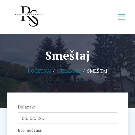
Smeštaj
POČETNA
STRANICE
SMEŠTAJ
Dolazak
:
Broj noćenja
: