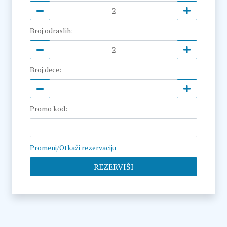
Broj odraslih
:
Broj dece
:
Promo kod
:
Promeni/Otkaži rezervaciju
REZERVIŠI