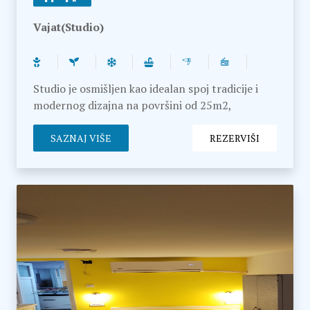
Vajat(Studio)
Studio je osmišljen kao idealan spoj tradicije i
modernog dizajna na površini od 25m2,
opremljen svim potrebnim savremenim kućnim
aparatima. U dnevnom boravku se nalazi udobna
SAZNAJ VIŠE
REZERVIŠI
ugaona garnitura koja se može rasklopiti i
poslužiti kao ležaj za dvoje, nasuprot televizoru.
U bočnom delu prostorije se nalazi moderna
kuhinja sa indukcionom pločom, frižiderom,
ketlerom, te kompletnim posuđem i escajgom,
uz trpezarijski sto i stolice za četiri osobe.
Drvene stepenice vode do galerije gde je
smešten udoban bračni krevet. Kupatilo je
opremljeno tuš kabinom, a gostima su na
raspolaganju fen, kozmetički proizvodi, čisti